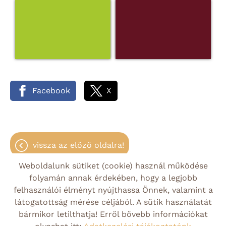
Facebook
X
vissza az előző oldalra!
Weboldalunk sütiket (cookie) használ működése
folyamán annak érdekében, hogy a legjobb
felhasználói élményt nyújthassa Önnek, valamint a
Oldal információk
Adatkezelési tájékoztató
látogatottság mérése céljából. A sütik használatát
bármikor letilthatja! Erről bővebb információkat
Impresszum
Sütik kezelése