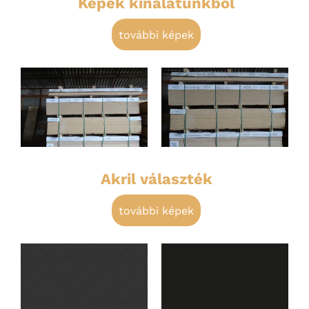
Képek kínálatunkból
további képek
Akril választék
további képek