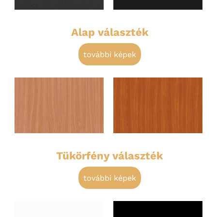
Alap választék
további képek
Tükörfény választék
további képek