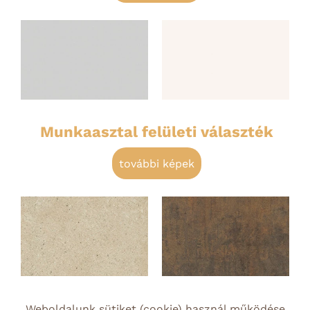
Munkaasztal felületi választék
további képek
Weboldalunk sütiket (cookie) használ működése