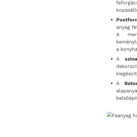
faforgác
kopásáll
Postfor
anyag fe
A menü
keményl
a konyha
A
szin
dekorsz
kiegészí
A
Beto
alapany
belsőépí