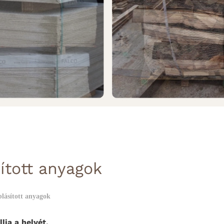
ított anyagok
lásított anyagok
lja a helyét.