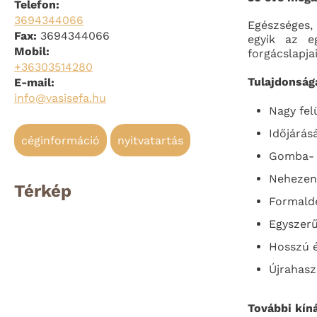
Telefon:
3694344066
Egészséges, 
Fax:
3694344066
egyik az e
Mobil:
forgácslapja
+36303514280
Tulajdonsága
E-mail:
info@vasisefa.hu
Nagy fel
Időjárásá
céginformáció
nyitvatartás
Gomba- é
Nehezen
Térkép
Formald
Egyszer
Hosszú 
Újrahasz
További kín