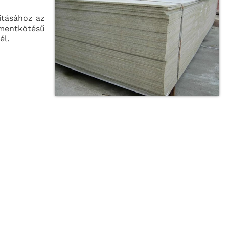
ításához az
mentkötésű
él.