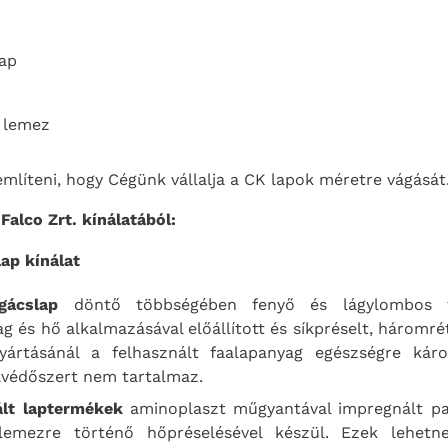
ap
 lemez
líteni, hogy Cégünk vállalja a CK lapok méretre vágását
alco Zrt. kínálatából:
gácslap
döntő többségében fenyő és lágylombos f
g és hő alkalmazásával előállított és síkpréselt, háromr
yártásánál a felhasznált faalapanyag egészségre káro
avédőszert nem tartalmaz.
ált laptermékek
aminoplaszt műgyantával impregnált pa
lemezre történő hőpréselésével készül. Ezek lehetne