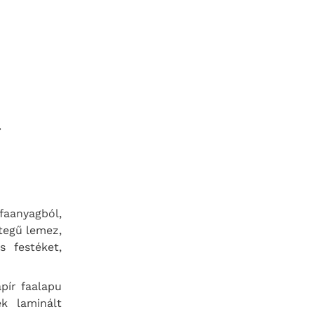
.
aanyagból,
étegű lemez,
s festéket,
pír faalapu
k laminált