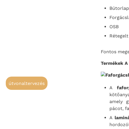
Bútorlap
Forgácsl
OSB
Rétegelt
Fontos megem
Termékek A F
útvonaltervezés
A
fafor
kötőanya
amely g
pácot, f
A
lamin
hordozó