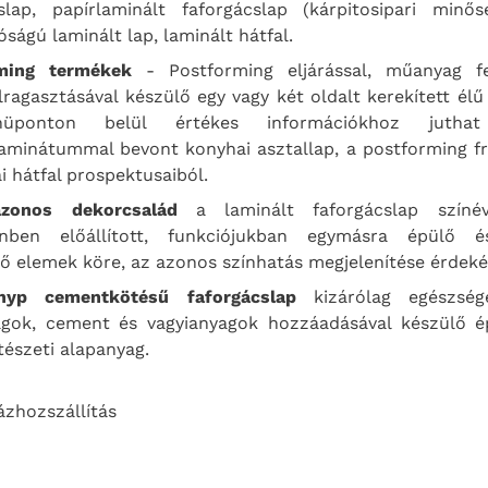
slap, papírlaminált faforgácslap (kárpitosipari minős
óságú laminált lap, laminált hátfal.
ming termékek
- Postforming eljárással, műanyag fel
lragasztásával készülő egy vagy két oldalt kerekített élű
ponton belül értékes információkhoz juth
aminátummal bevont konyhai asztallap, a postforming f
i hátfal prospektusaiból.
azonos dekorcsalád
a laminált faforgácslap színé
ínben előállított, funkciójukban egymásra épülő 
tő elemek köre, az azonos színhatás megjelenítése érdek
nyp cementkötésű faforgácslap
kizárólag egészség
agok, cement és vagyianyagok hozzáadásával készülő ép
tészeti alapanyag.