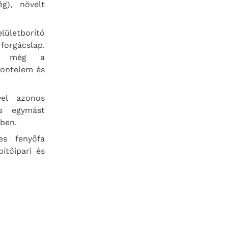
ég), növelt
ületborító
 forgácslap.
at még a
rontelem és
vel azonos
és egymást
ében.
es fenyőfa
ítőipari és