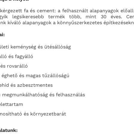
kérgezett fa és cement: a felhasznált alapanyagok előall
gyik legsikeresebb termék több, mint 30 éves. Ce
ink kíváló alapanyagok a könnyűszerkezetes építkezésekn
i:
ületi keménység és ütésállóság
lló és fagyálló
s rovarálló
 éghető és magas tűzállóságú
ehid és azbesztmentes
ű megmunkálhatóság és felhasználás
élettartam
nosítható és környezetbarát
álatunk: