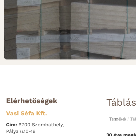
Elérhetőségek
Táblás
Vasi Séfa Kft.
Termékek
/
Táb
Cím:
9700 Szombathely,
Pálya u.10-16
30 éve megál